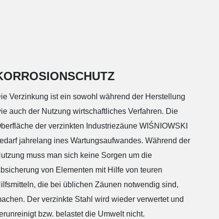
AW.10.05
AW.10.60
AW.10.25
W.10.112
AW.10.70
KORROSIONSCHUTZ
ie Verzinkung ist ein sowohl während der Herstellung
8
Lochblech Rv 5-8
ie auch der Nutzung wirtschaftliches Verfahren. Die
AW.VA.55
berfläche der verzinkten Industriezäune WIŚNIOWSKI
edarf jahrelang ines Wartungsaufwandes. Während der
utzung muss man sich keine Sorgen um die
bsicherung von Elementen mit Hilfe von teuren
Grot - O
ilfsmitteln, die bei üblichen Zäunen notwendig sind,
achen. Der verzinkte Stahl wird wieder verwertet und
Spitze - TOP 6
erunreinigt bzw. belastet die Umwelt nicht.