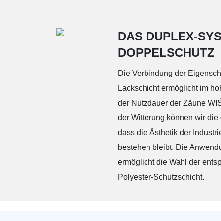
AW.10.01
Grot - W
DAS DUPLEX-SYS
Spitze - TOP 7
DOPPELSCHUTZ
Spitzen vom Typ TOP
Die Verbindung der Eigenscha
Lackschicht ermöglicht im h
der Nutzdauer der Zäune W
der Witterung können wir die
TOP 3
dass die Ästhetik der Indus
bestehen bleibt. Die Anwend
ermöglicht die Wahl der ent
Polyester-Schutzschicht.