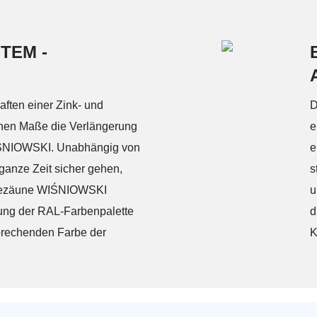
AW.10.02
AW.10.05/ AW.10.
TEM -
ften einer Zink- und
D
ohen Maße die Verlängerung
e
IŚNIOWSKI. Unabhängig von
e
 ganze Zeit sicher gehen,
s
TOP 4
TOP 5
triezäune WIŚNIOWSKI
u
ung der RAL-Farbenpalette
d
sprechenden Farbe der
K